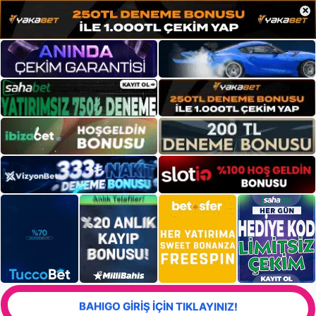
×
BAHIGO GİRİŞ İÇİN TIKLAYINIZ!