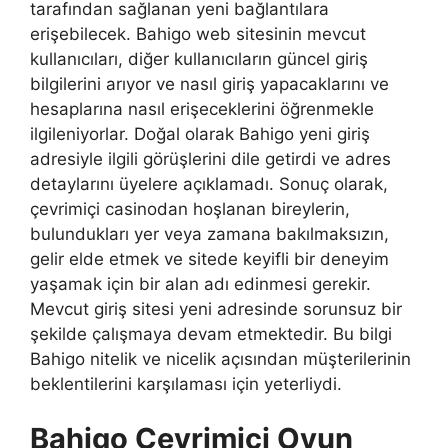
tarafından sağlanan yeni bağlantılara
erişebilecek. Bahigo web sitesinin mevcut
kullanıcıları, diğer kullanıcıların güncel giriş
bilgilerini arıyor ve nasıl giriş yapacaklarını ve
hesaplarına nasıl erişeceklerini öğrenmekle
ilgileniyorlar. Doğal olarak Bahigo yeni giriş
adresiyle ilgili görüşlerini dile getirdi ve adres
detaylarını üyelere açıklamadı. Sonuç olarak,
çevrimiçi casinodan hoşlanan bireylerin,
bulundukları yer veya zamana bakılmaksızın,
gelir elde etmek ve sitede keyifli bir deneyim
yaşamak için bir alan adı edinmesi gerekir.
Mevcut giriş sitesi yeni adresinde sorunsuz bir
şekilde çalışmaya devam etmektedir. Bu bilgi
Bahigo nitelik ve nicelik açısından müşterilerinin
beklentilerini karşılaması için yeterliydi.
Bahigo Çevrimiçi Oyun