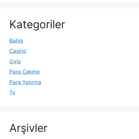
Kategoriler
Bahis
Casino
Giriş
Para Çekme
Para Yatırma
Tv
Arşivler