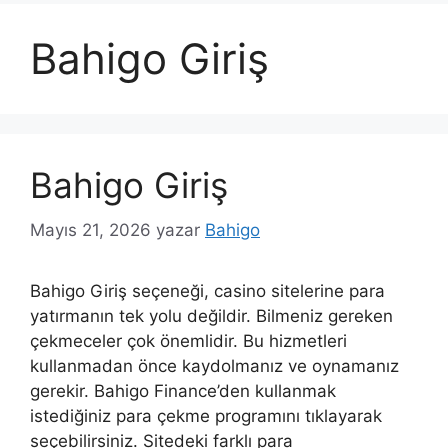
Bahigo Giriş
Bahigo Giriş
Mayıs 21, 2026
yazar
Bahigo
Bahigo Giriş seçeneği, casino sitelerine para
yatırmanın tek yolu değildir. Bilmeniz gereken
çekmeceler çok önemlidir. Bu hizmetleri
kullanmadan önce kaydolmanız ve oynamanız
gerekir. Bahigo Finance’den kullanmak
istediğiniz para çekme programını tıklayarak
seçebilirsiniz. Sitedeki farklı para