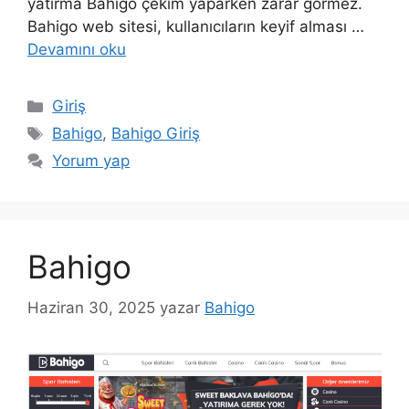
yatırma Bahigo çekim yaparken zarar görmez.
Bahigo web sitesi, kullanıcıların keyif alması …
Devamını oku
Kategoriler
Giriş
Etiketler
Bahigo
,
Bahigo Giriş
Yorum yap
Bahigo
Haziran 30, 2025
yazar
Bahigo