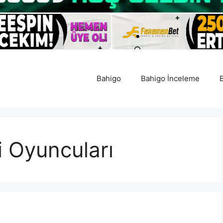
Bahigo
Bahigo İnceleme
 Oyuncuları