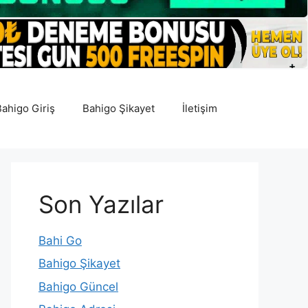
Bahigo Giriş
Bahigo Şikayet
İletişim
Son Yazılar
Bahi Go
Bahigo Şikayet
Bahigo Güncel