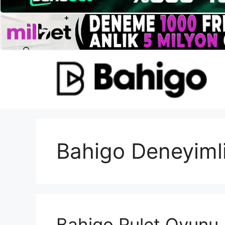
İçeriğe
atla
Bahigo Deneyimli
Bahigo Rulet Oyunu