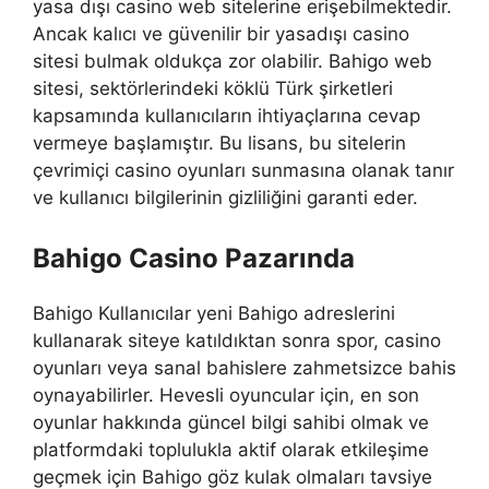
yasa dışı casino web sitelerine erişebilmektedir.
Ancak kalıcı ve güvenilir bir yasadışı casino
sitesi bulmak oldukça zor olabilir. Bahigo web
sitesi, sektörlerindeki köklü Türk şirketleri
kapsamında kullanıcıların ihtiyaçlarına cevap
vermeye başlamıştır. Bu lisans, bu sitelerin
çevrimiçi casino oyunları sunmasına olanak tanır
ve kullanıcı bilgilerinin gizliliğini garanti eder.
Bahigo Casino Pazarında
Bahigo Kullanıcılar yeni Bahigo adreslerini
kullanarak siteye katıldıktan sonra spor, casino
oyunları veya sanal bahislere zahmetsizce bahis
oynayabilirler. Hevesli oyuncular için, en son
oyunlar hakkında güncel bilgi sahibi olmak ve
platformdaki toplulukla aktif olarak etkileşime
geçmek için Bahigo göz kulak olmaları tavsiye