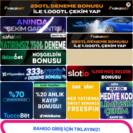
×
BAHIGO GİRİŞ İÇİN TIKLAYINIZ!