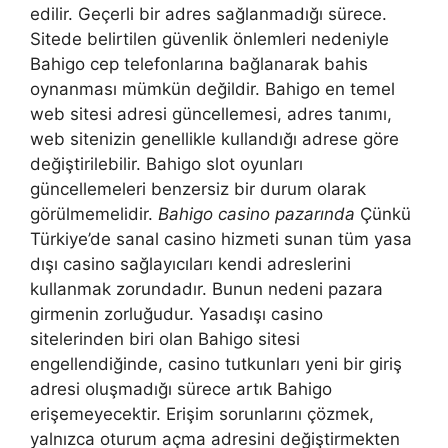
edilir. Geçerli bir adres sağlanmadığı sürece.
Sitede belirtilen güvenlik önlemleri nedeniyle
Bahigo cep telefonlarına bağlanarak bahis
oynanması mümkün değildir. Bahigo en temel
web sitesi adresi güncellemesi, adres tanımı,
web sitenizin genellikle kullandığı adrese göre
değiştirilebilir. Bahigo slot oyunları
güncellemeleri benzersiz bir durum olarak
görülmemelidir.
Bahigo casino pazarında
Çünkü
Türkiye’de sanal casino hizmeti sunan tüm yasa
dışı casino sağlayıcıları kendi adreslerini
kullanmak zorundadır. Bunun nedeni pazara
girmenin zorluğudur. Yasadışı casino
sitelerinden biri olan Bahigo sitesi
engellendiğinde, casino tutkunları yeni bir giriş
adresi oluşmadığı sürece artık Bahigo
erişemeyecektir. Erişim sorunlarını çözmek,
yalnızca oturum açma adresini değiştirmekten