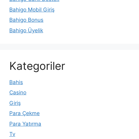
Bahigo Mobil Giriş
Bahigo Bonus
Bahigo Üyelik
Kategoriler
Bahis
Casino
Giriş
Para Çekme
Para Yatırma
Tv