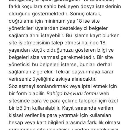
farklı koşullara sahip bekleyen dosya isteklerinin
olduğunu göstermektedir. Sonuç olarak,
doğrulama için minimum yaş 18 ise site
yöneticileri üyelerden destekleyici belgeler
sağlamalarını isteyebilir. Bu işleme kayıt olurken
site işletmecisinin talep etmesi halinde 18
yaşından küçük olduğunuzu gösteren bilgi ve
belgeleri size vermesi gerekmektedir. Bir site
yöneticisi bu belgeleri isterse, bunları derhal
sağlamanız gerekir. Tekrar başvurmaya karar
verirseniz üyeliğiniz askıya alınacaktır.
Sözleşmeyi sonlandırmak veya iptal etmek için
bir form olabilir.
Bahigo başvuru formu
web
sitesinde para ve para çekme talepleri için özel
bir bölüm kullanılabilir. Kayıt sırasında verilen
kişisel veriler ile para yatırmak için kullanılan
hesap veya kart bilgileri arasında farklılık olması
durumunda site yöneticisi, üyeden destekleyici