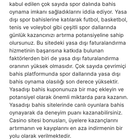
kabul edilen çok sayıda spor dalında bahis
oynama imkanı sağladıklarını iddia ediyor. Yasa
dışı spor bahislerine katılarak futbol, ​​basketbol, ​​
tenis ve voleybol gibi çeşitli spor dallarında
günlük kazancınızı artırma potansiyeline sahip
olursunuz. Bu sitedeki yasa dışı faturalandırma
hizmetinin başarısına katkıda bulunan
faktörlerden biri de yasa dışı faturalandırma
oranının yüksek olmasıdır. Çok sayıda çevrimiçi
bahis platformunda spor dallarında yasa dışı
bahis oynama olasılığı son derece yüksektir.
Yasadışı bahis kuponunuza bir maç ekleyin ve
potansiyel olarak önemli miktarda para kazanın.
Yasadışı bahis sitelerinde canlı oyunlara bahis
oynayarak da deneyim puanı kazanabilirsiniz.
Casino sitesi bonusları, üyelere kazançlarını
artırmanın ve kayıplarını en aza indirmenin bir
yolu olarak verilmektedir.