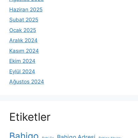
Haziran 2025
Şubat 2025
Ocak 2025
Aralık 2024
Kasım 2024
Ekim 2024
Eylül 2024
Ağustos 2024
Etiketler
Bahigo
Bahigo Adresi