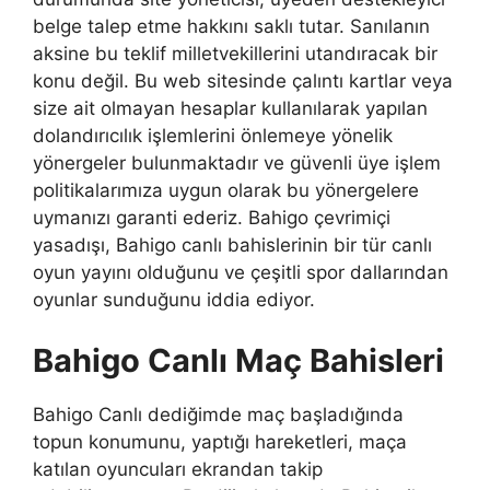
belge talep etme hakkını saklı tutar. Sanılanın
aksine bu teklif milletvekillerini utandıracak bir
konu değil. Bu web sitesinde çalıntı kartlar veya
size ait olmayan hesaplar kullanılarak yapılan
dolandırıcılık işlemlerini önlemeye yönelik
yönergeler bulunmaktadır ve güvenli üye işlem
politikalarımıza uygun olarak bu yönergelere
uymanızı garanti ederiz. Bahigo çevrimiçi
yasadışı, Bahigo canlı bahislerinin bir tür canlı
oyun yayını olduğunu ve çeşitli spor dallarından
oyunlar sunduğunu iddia ediyor.
Bahigo Canlı Maç Bahisleri
Bahigo Canlı dediğimde maç başladığında
topun konumunu, yaptığı hareketleri, maça
katılan oyuncuları ekrandan takip