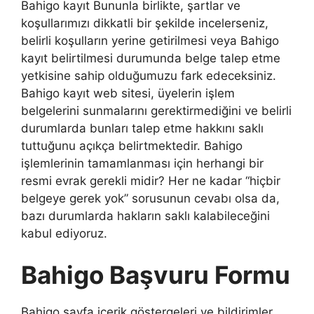
Bahigo kayıt Bununla birlikte, şartlar ve
koşullarımızı dikkatli bir şekilde incelerseniz,
belirli koşulların yerine getirilmesi veya Bahigo
kayıt belirtilmesi durumunda belge talep etme
yetkisine sahip olduğumuzu fark edeceksiniz.
Bahigo kayıt web sitesi, üyelerin işlem
belgelerini sunmalarını gerektirmediğini ve belirli
durumlarda bunları talep etme hakkını saklı
tuttuğunu açıkça belirtmektedir. Bahigo
işlemlerinin tamamlanması için herhangi bir
resmi evrak gerekli midir? Her ne kadar “hiçbir
belgeye gerek yok” sorusunun cevabı olsa da,
bazı durumlarda hakların saklı kalabileceğini
kabul ediyoruz.
Bahigo Başvuru Formu
Bahigo sayfa içerik göstergeleri ve bildirimler,